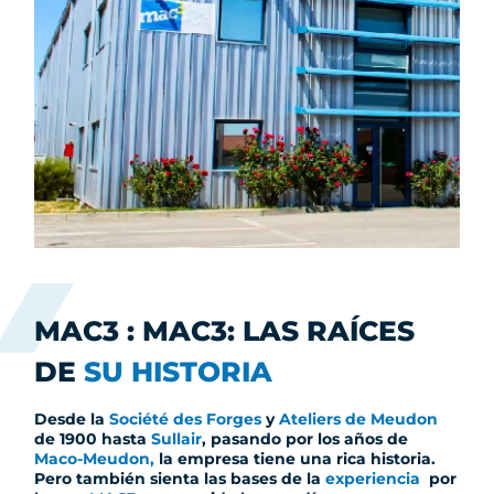
MAC3 : MAC3: LAS RAÍCES
DE
SU HISTORIA
Desde la
Société des Forges
y
Ateliers de Meudon
de 1900 hasta
Sullair
, pasando por los años de
Maco-Meudon,
la empresa tiene una rica historia.
Pero también sienta las bases de la
experiencia
por