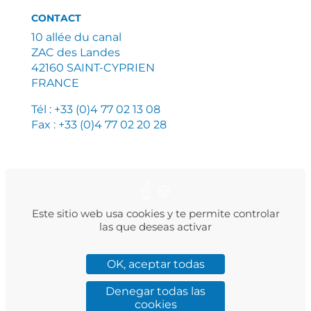
CONTACT
10 allée du canal
ZAC des Landes
42160 SAINT-CYPRIEN
FRANCE
Tél : +33 (0)4 77 02 13 08
Fax : +33 (0)4 77 02 20 28
PLAN DU SITE
MENTIONS LÉGALES
Este sitio web usa cookies y te permite controlar
POLITIQUE DE CONFIDENTIALITÉ
las que deseas activar
OK, aceptar todas
Facebook
Instagram
LinkedIn
Twitter
YouTube
Denegar todas las
cookies