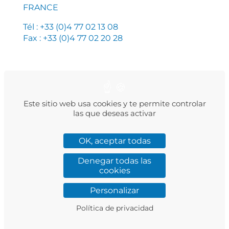
FRANCE
Tél : +33 (0)4 77 02 13 08
Fax : +33 (0)4 77 02 20 28
PLAN DU SITE
MENTIONS LÉGALES
Este sitio web usa cookies y te permite controlar
POLITIQUE DE CONFIDENTIALITÉ
las que deseas activar
OK, aceptar todas
Denegar todas las
Facebook
Instagram
LinkedIn
Twitter
YouTube
cookies
Personalizar
© 2023 MAC3
Política de privacidad
Réalisation