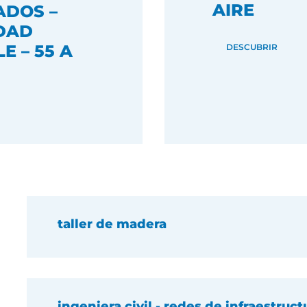
AIRE
ADOS –
DAD
E – 55 A
DESCUBRIR
taller de madera
ingeniera civil - redes de infraestruct