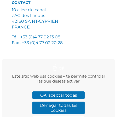
CONTACT
10 allée du canal
ZAC des Landes
42160 SAINT-CYPRIEN
FRANCE
Tél : +33 (0)4 77 02 13 08
Fax : +33 (0)4 77 02 20 28
PLAN DU SITE
MENTIONS LÉGALES
Este sitio web usa cookies y te permite controlar
POLITIQUE DE CONFIDENTIALITÉ
las que deseas activar
OK, aceptar todas
Denegar todas las
Facebook
Instagram
LinkedIn
Twitter
YouTube
cookies