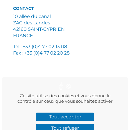
CONTACT
10 allée du canal
ZAC des Landes
42160 SAINT-CYPRIEN
FRANCE
Tél : +33 (0)4 77 02 13 08
Fax : +33 (0)4 77 02 20 28
PLAN DU SITE
MENTIONS LÉGALES
POLITIQUE DE CONFIDENTIALITÉ
Ce site utilise des cookies et vous donne le
contrôle sur ceux que vous souhaitez activer
Tout accepter
Facebook
Instagram
LinkedIn
Twitter
YouTube
Tout refuser