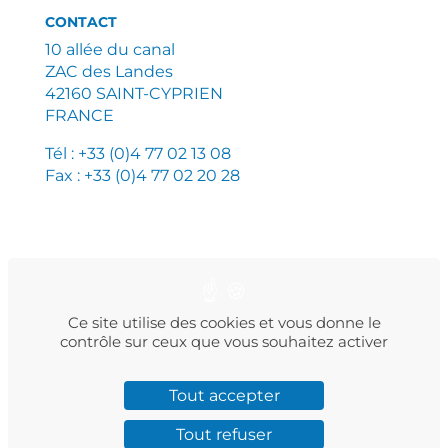
CONTACT
10 allée du canal
ZAC des Landes
42160 SAINT-CYPRIEN
FRANCE
Tél : +33 (0)4 77 02 13 08
Fax : +33 (0)4 77 02 20 28
PLAN DU SITE
MENTIONS LÉGALES
POLITIQUE DE CONFIDENTIALITÉ
Ce site utilise des cookies et vous donne le
contrôle sur ceux que vous souhaitez activer
Tout accepter
Facebook
Instagram
LinkedIn
Twitter
YouTube
Tout refuser