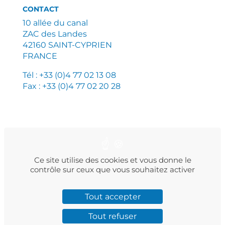
CONTACT
10 allée du canal
ZAC des Landes
42160 SAINT-CYPRIEN
FRANCE
Tél : +33 (0)4 77 02 13 08
Fax : +33 (0)4 77 02 20 28
PLAN DU SITE
MENTIONS LÉGALES
POLITIQUE DE CONFIDENTIALITÉ
Ce site utilise des cookies et vous donne le
contrôle sur ceux que vous souhaitez activer
Tout accepter
Facebook
Instagram
LinkedIn
Twitter
YouTube
Tout refuser